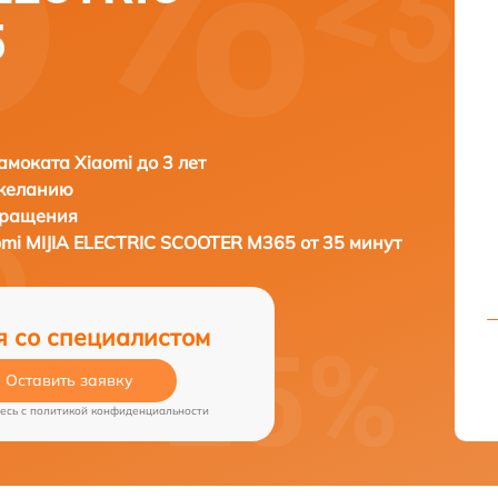
5
амоката Xiaomi до 3 лет
 желанию
бращения
omi MIJIA ELECTRIC SCOOTER M365 от 35 минут
я со специалистом
Оставить заявку
есь c
политикой конфиденциальности