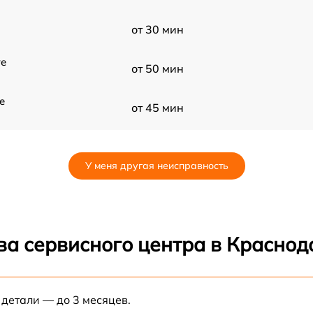
от 30 мин
re
от 50 мин
e
от 45 мин
от 50 мин
2
У меня другая неисправность
e
от 40 мин
от 60 мин
ва сервисного центра в Краснод
от 60 мин
re
 детали — до 3 месяцев.
от 50 мин