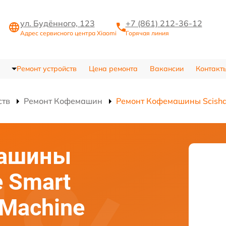
ул. Будённого, 123
+7 (861) 212-36-12
Адрес сервисного центра Xiaomi
Горячая линия
Ремонт устройств
Цена ремонта
Вакансии
Контакт
ств
Ремонт Кофемашин
Ремонт Кофемашины Scishar
машины
e Smart
 Machine