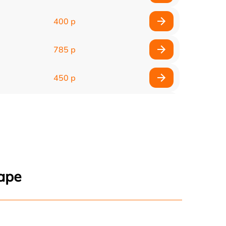
400 р
785 р
450 р
400 р
480 р
960 р
аре
1145 р
580 р