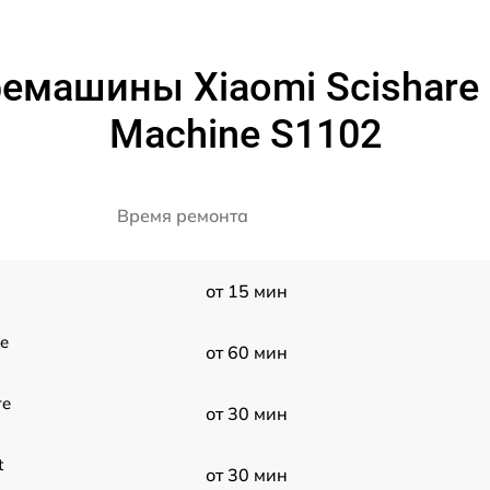
емашины Xiaomi Scishare S
Machine S1102
Время ремонта
от 15 мин
le
от 60 мин
re
от 30 мин
t
от 30 мин