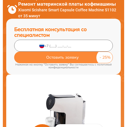
Ремонт материнской платы кофемашины
Xiaomi Scishare Smart Capsule Coffee Machine S1102
от 35 минут
Бесплатная консультация со
специалистом
Оставить заявку
Нажимая на кнопку "Оставить заявку" Вы соглашаетесь c
политикой
конфиденциальности