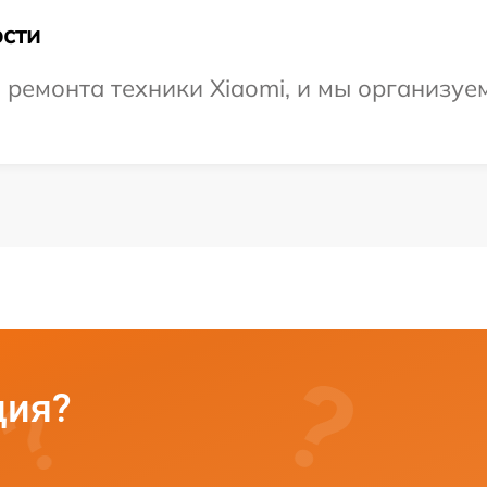
сти
емонта техники Xiaomi, и мы организуем
ция?