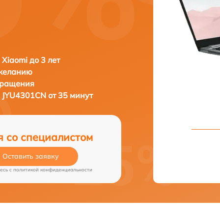
 Xiaomi до 3 лет
 желанию
бращения
3 JYU4301CN от 35 минут
я со специалистом
Оставить заявку
есь c
политикой конфиденциальности