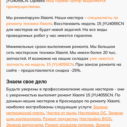
JYU4055CN. Однако
наш сервис-центр выделяется
преимуществами
.
Мы ремонтируем Xiaomi. Наши мастера -
специалисты по
ремонту техники Xiaomi
. Восстановить модель 15 JYU4055CN
для мастеров не будет новой задачей. На все виды
проведенных работ у нас имеется гарантия.
Минимальные сроки выполнения ремонта. Мы большая
сеть мастерских техники Xiaomi. Мы имеем более 20 тыс.
запчастей. И возможно на наших складах
уже имеется
запчасть на модель 15 JYU4055CN
. При заказе ремонта на
сайте - предоставляется скидка -25%.
Знаем свое дело
Будьте уверены в профессионализме наших мастеров - они
с уверенностью выполнят ремонт Xiaomi 15 JYU4055CN. По
данным наших мастеров в Краснодаре по ремонту Xiaomi,
наиболее востребованы следующие услуги:
Замена
материнской платы
,
Чистка от пыли
,
Настройка ОС
,
Замена
шим контроллера
,
Ремонт подсветки
,
Настройка BIOS
,
Замена видеочипа
,
Ремонт разъема питания
,
Замена