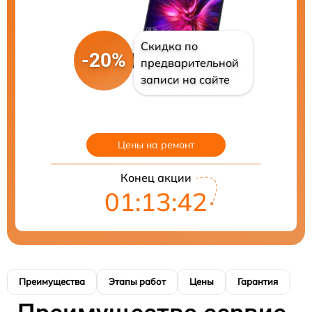
Скидка по
-20%
предварительной
записи на сайте
Цены на ремонт
Конец акции
01:13:41
Преимущества
Этапы работ
Цены
Гарантия
М