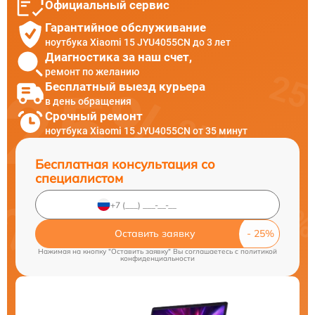
Официальный сервис
Гарантийное обслуживание
ноутбука Xiaomi 15 JYU4055CN до 3 лет
Диагностика за наш счет,
ремонт по желанию
Бесплатный выезд курьера
в день обращения
Срочный ремонт
ноутбука Xiaomi 15 JYU4055CN от 35 минут
Бесплатная консультация со
специалистом
Оставить заявку
Нажимая на кнопку "Оставить заявку" Вы соглашаетесь c
политикой
конфиденциальности