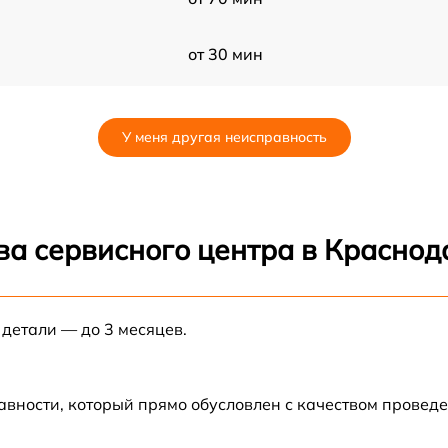
от 30 мин
от 70 мин
У меня другая неисправность
от 80 мин
от 80 мин
ва сервисного центра в Краснод
от 60 мин
 детали — до 3 месяцев.
от 30 мин
от 70 мин
авности, который прямо обусловлен с качеством провед
от 50 мин