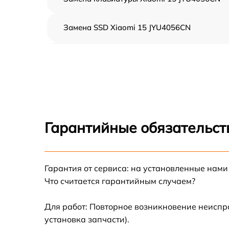
Замена SSD Xiaomi 15 JYU4056CN
Восстановление данных Xiaomi 15
JYU4056CN
Замена северного моста Xiaomi 15
JYU4056CN
Замена экрана Xiaomi 15 JYU4056CN
Гарантийные обязательст
Замена шлейфа матрицы Xiaomi 15
JYU4056CN
Гарантия от сервиса: на установленные нами
Замена термопасты Xiaomi 15 JYU4056CN
Что считается гарантийным случаем?
Замена системы охлаждения Xiaomi 15
JYU4056CN
Для работ: Повторное возникновение неиспр
установка запчасти).
Замена оперативной памяти Xiaomi 15