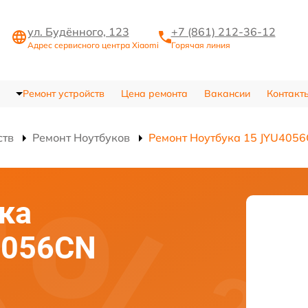
ул. Будённого, 123
+7 (861) 212-36-12
Адрес сервисного центра Xiaomi
Горячая линия
Ремонт устройств
Цена ремонта
Вакансии
Контакт
ств
Ремонт Ноутбуков
Ремонт Ноутбука 15 JYU405
ка
4056CN