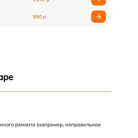
990 р
990 р
2600 р
1145 р
аре
960 р
995 р
1500 р
енного ремонта (например, неправильная
890 р