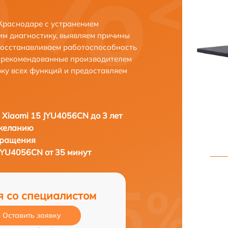
Краснодаре с устранением
м диагностику, выявляем причины
восстанавливаем работоспособность
и рекомендованные производителем
рку всех функций и предоставляем
 Xiaomi 15 JYU4056CN до 3 лет
 желанию
бращения
JYU4056CN от 35 минут
я со специалистом
Оставить заявку