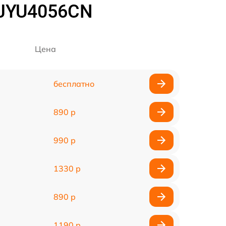
 JYU4056CN
Цена
бесплатно
890 р
990 р
1330 р
890 р
1190 р