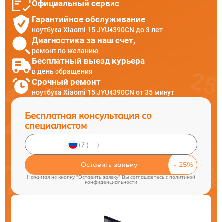
Официальный сервис
Гарантийное обслуживание
ноутбука Xiaomi 15 JYU4390CN до 3 лет
Диагностика за наш счет,
ремонт по желанию
Бесплатный выезд курьера
в день обращения
Срочный ремонт
ноутбука Xiaomi 15 JYU4390CN от 35 минут
Бесплатная консультация со
специалистом
Оставить заявку
Нажимая на кнопку "Оставить заявку" Вы соглашаетесь c
политикой
конфиденциальности