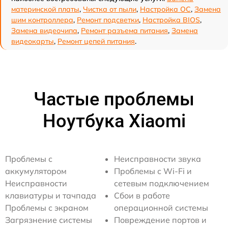
материнской платы
,
Чистка от пыли
,
Настройка ОС
,
Замена
шим контроллера
,
Ремонт подсветки
,
Настройка BIOS
,
Замена видеочипа
,
Ремонт разъема питания
,
Замена
видеокарты
,
Ремонт цепей питания
.
Частые проблемы
Ноутбука Xiaomi
Проблемы с
Неисправности звука
аккумулятором
Проблемы с Wi-Fi и
Неисправности
сетевым подключением
клавиатуры и тачпада
Сбои в работе
Проблемы с экраном
операционной системы
Загрязнение системы
Повреждение портов и