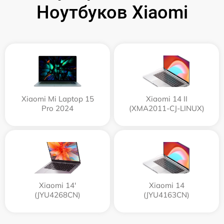
Ноутбуков Xiaomi
Xiaomi Mi Laptop 15
Xiaomi 14 II
Pro 2024
(XMA2011-CJ-LINUX)
Xiaomi 14'
Xiaomi 14
(JYU4268CN)
(JYU4163CN)