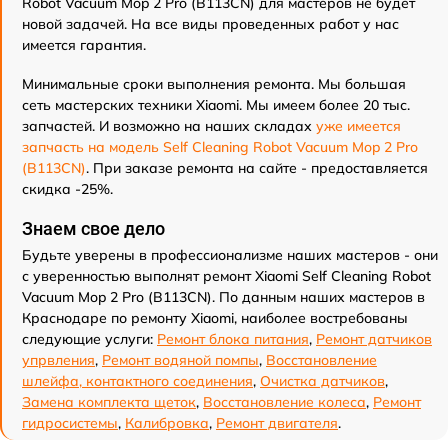
Robot Vacuum Mop 2 Pro (B113CN) для мастеров не будет
новой задачей. На все виды проведенных работ у нас
имеется гарантия.
Минимальные сроки выполнения ремонта. Мы большая
сеть мастерских техники Xiaomi. Мы имеем более 20 тыс.
запчастей. И возможно на наших складах
уже имеется
запчасть на модель Self Cleaning Robot Vacuum Mop 2 Pro
(B113CN)
. При заказе ремонта на сайте - предоставляется
скидка -25%.
Знаем свое дело
Будьте уверены в профессионализме наших мастеров - они
с уверенностью выполнят ремонт Xiaomi Self Cleaning Robot
Vacuum Mop 2 Pro (B113CN). По данным наших мастеров в
Краснодаре по ремонту Xiaomi, наиболее востребованы
следующие услуги:
Ремонт блока питания
,
Ремонт датчиков
упрвления
,
Ремонт водяной помпы
,
Восстановление
шлейфа, контактного соединения
,
Очистка датчиков
,
Замена комплекта щеток
,
Восстановление колеса
,
Ремонт
гидросистемы
,
Калибровка
,
Ремонт двигателя
.