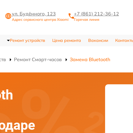
ул. Будённого, 123
+7 (861) 212-36-12
Адрес сервисного центра Xiaomi
Горячая линия
Ремонт устройств
Цена ремонта
Вакансии
Контакт
ств
Ремонт Смарт-часов
Замена Bluetooth
th
нодаре