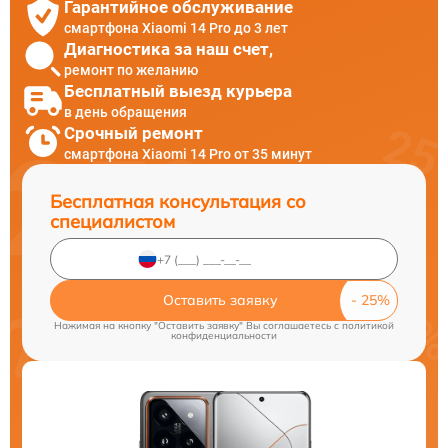
Гарантийное обслуживание
смартфона Xiaomi 14 Pro до 3 лет
Диагностика за наш счет,
ремонт по желанию
Бесплатный выезд курьера
в день обращения
Срочный ремонт
смартфона Xiaomi 14 Pro от 35 минут
Бесплатная консультация со
специалистом
Оставить заявку
Нажимая на кнопку "Оставить заявку" Вы соглашаетесь c
политикой
конфиденциальности