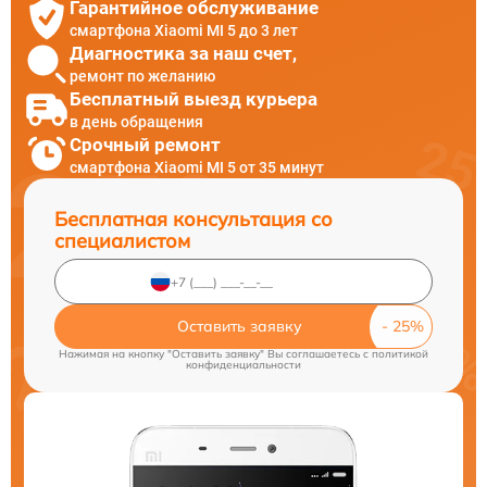
Гарантийное обслуживание
смартфона Xiaomi MI 5 до 3 лет
Диагностика за наш счет,
ремонт по желанию
Бесплатный выезд курьера
в день обращения
Срочный ремонт
смартфона Xiaomi MI 5 от 35 минут
Бесплатная консультация со
специалистом
Оставить заявку
Нажимая на кнопку "Оставить заявку" Вы соглашаетесь c
политикой
конфиденциальности