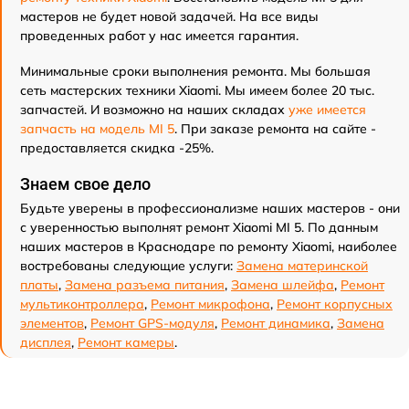
мастеров не будет новой задачей. На все виды
проведенных работ у нас имеется гарантия.
Минимальные сроки выполнения ремонта. Мы большая
сеть мастерских техники Xiaomi. Мы имеем более 20 тыс.
запчастей. И возможно на наших складах
уже имеется
запчасть на модель MI 5
. При заказе ремонта на сайте -
предоставляется скидка -25%.
Знаем свое дело
Будьте уверены в профессионализме наших мастеров - они
с уверенностью выполнят ремонт Xiaomi MI 5. По данным
наших мастеров в Краснодаре по ремонту Xiaomi, наиболее
востребованы следующие услуги:
Замена материнской
платы
,
Замена разъема питания
,
Замена шлейфа
,
Ремонт
мультиконтроллера
,
Ремонт микрофона
,
Ремонт корпусных
элементов
,
Ремонт GPS-модуля
,
Ремонт динамика
,
Замена
дисплея
,
Ремонт камеры
.