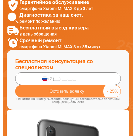
Гарантийное обслуживание
смартфона Xiaomi MI MAX 3 до 3 лет
Диагностика за наш счет,
ремонт по желанию
Бесплатный выезд курьера
в день обращения
Срочный ремонт
смартфона Xiaomi MI MAX 3 от 35 минут
Бесплатная консультация со
специалистом
Оставить заявку
Нажимая на кнопку "Оставить заявку" Вы соглашаетесь c
политикой
конфиденциальности