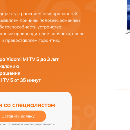
одаре с устранением неисправностей
выявляем причины поломки, заменяем
ботоспособность устройства.
анные производителем запчасти, после
 и предоставляем гарантию.
ра Xiaomi MI TV 5 до 3 лет
 желанию
бращения
I TV 5 от 35 минут
я со специалистом
Оставить заявку
есь c
политикой конфиденциальности