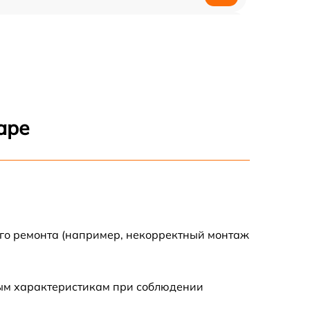
1200 р
1200 р
1000 р
аре
1800 р
900 р
1200 р
ого ремонта (например, некорректный монтаж
1300 р
ным характеристикам при соблюдении
1000 р