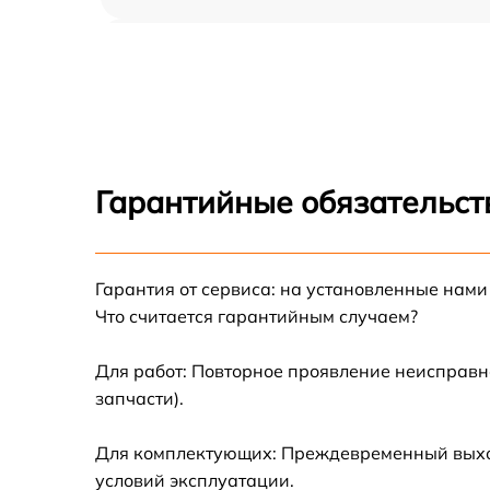
Замена USB порта Xiaomi MI TV 5
Замена разъёмов (HDMI, DVI, Дисплей
порта) Xiaomi MI TV 5
Замена модуля Wi-Fi Xiaomi MI TV 5
Гарантийные обязательст
Ремонт цепи питания Xiaomi MI TV 5
Гарантия от сервиса: на установленные нами
Прошивка блока управления Xiaomi MI TV 
Что считается гарантийным случаем?
Замена лампы подсветки Xiaomi MI TV 5
Для работ: Повторное проявление неисправн
запчасти).
Замена контроллера Xiaomi MI TV 5
Для комплектующих: Преждевременный выход 
Ремонт блока управления Xiaomi MI TV 5
условий эксплуатации.