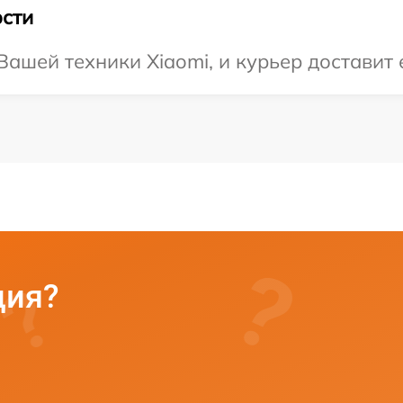
сти
ашей техники Xiaomi, и курьер доставит е
ция?