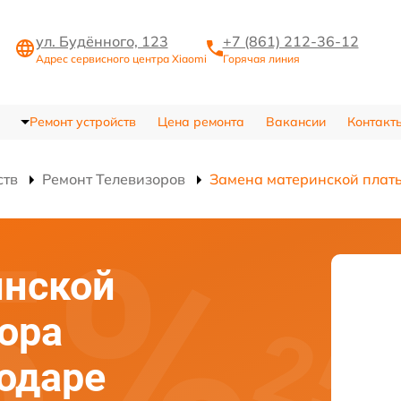
ул. Будённого, 123
+7 (861) 212-36-12
Адрес сервисного центра Xiaomi
Горячая линия
Ремонт устройств
Цена ремонта
Вакансии
Контакт
ств
Ремонт Телевизоров
Замена материнской плат
инской
ора
нодаре